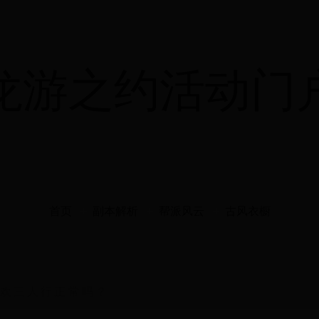
龙游之约活动门
首页
副本解析
帮派风云
古风衣橱
欢三人行正常吗？