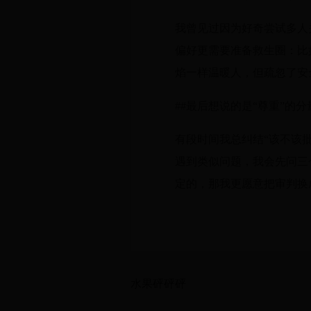
我曾见过因为好奇尝试多人
偏好更需要准备救生圈：比
焰一样温暖人，但疏忽了安
##最后想说的是“尊重”的分
有段时间我总纠结“该不该
遇到类似问题，我会先问三
定的，那我更愿意把审判换
水果砰砰砰