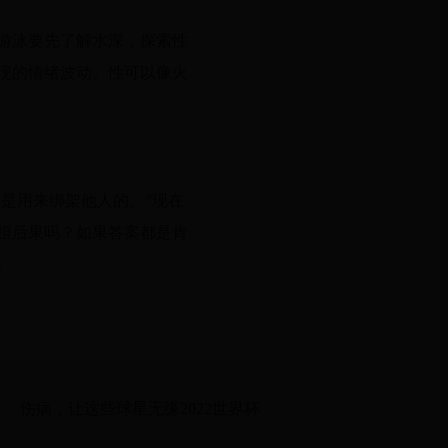
游泳要先了解水深，探索性
现的情绪波动。性可以像火
是用来绑架他人的。”现在
担后果吗？如果答案都是肯
。
伤病，让这些球星无缘2022世界杯