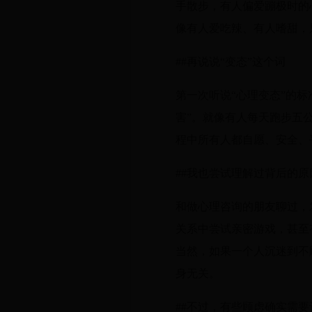
手散步，有人偏爱蹦极时的
像有人爱吃辣、有人嗜甜，
##再说说“变态”这个词
第一次听说“心理变态”的
害”。就像有人每天跑步五
程中所有人都自愿、安全、
##我也尝试理解过背后的原
和做心理咨询的朋友聊过，
关系中尝试亲密游戏，甚至
当然，如果一个人沉迷到不
身无关。
##不过，有些顾虑确实需要