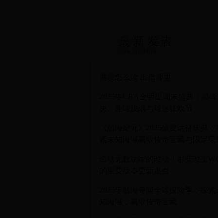
最新发表
newmodule
蒹葭怎么读 出自哪里
2025年CBA全明星周末盛典：巅
决、趣味挑战与球迷狂欢节
《航海纪元》2025盛夏远征庆典：
索未知海域赢取传奇宝藏与限定荣
牵动无数玩家的改动！那些改变W
的重要版本更新盘点
2025年航海奇闻全球探险季：探索
知海域，赢取传奇宝藏