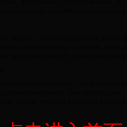
心跳加速，而性这件事也一样——有人享受一对一的亲密，有人
只要不强迫别人一起吃，口味本身哪有对错呢？约会女友主动给
标准时，我挺惊讶的。原来心理学上判断异常的关键，根本不是“做
公里是健康，但如果跑到骨折还要跑，这才需要干预。同样地，
平等，事后也没有痛苦或影响生活，这和周末去玩密室逃脱解压
因
发现人对性的探索往往像打开多棱镜——有人通过新鲜感打破日
有人只是单纯享受被关注的感觉。就像有人通过旅行认识世界，
顾风险、伤害关系，那可能需要看看背后是否有逃避现实的问题，
认真对待