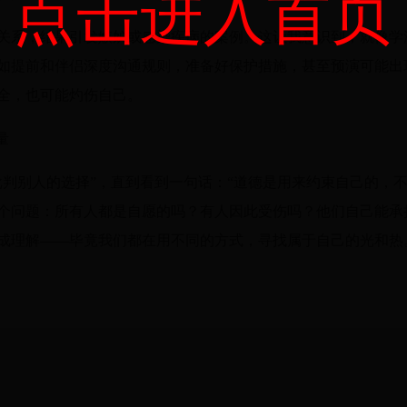
点击进入首页
关系，结果引发嫉妒或感染疾病的案例。这让我意识到，就像学
如提前和伴侣深度沟通规则，准备好保护措施，甚至预演可能出
全，也可能灼伤自己。
量
批判别人的选择”，直到看到一句话：“道德是用来约束自己的，不
个问题：所有人都是自愿的吗？有人因此受伤吗？他们自己能承
成理解——毕竟我们都在用不同的方式，寻找属于自己的光和热