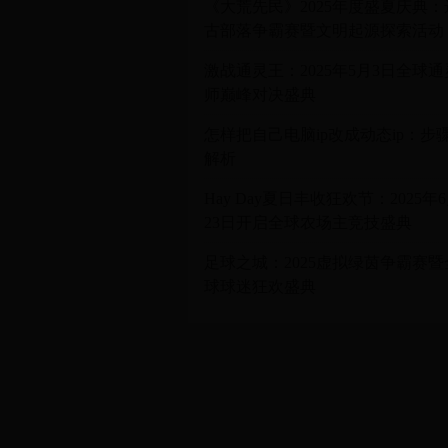
《大荒先民》2025年度盛夏庆典：
古部落争霸赛暨文明起源探索活动
激战通灵王：2025年5月3日全球通
师巅峰对决盛典
怎样把自己电脑ip改成动态ip：步
解析
Hay Day夏日丰收狂欢节：2025年
23日开启全球农场主竞技盛典
足球之城：2025虚拟绿茵争霸赛暨
球球迷狂欢盛典