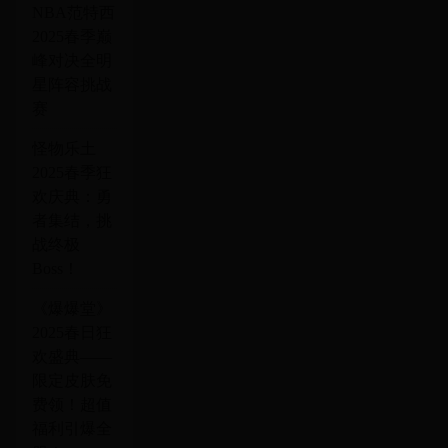
NBA范特西
2025春季巅
峰对决全明
星阵容挑战
赛
怪物乐土
2025春季狂
欢庆典：勇
者集结，挑
战终极
Boss！
《爆爆堂》
2025春日狂
欢盛典——
限定皮肤免
费领！超值
福利引爆全