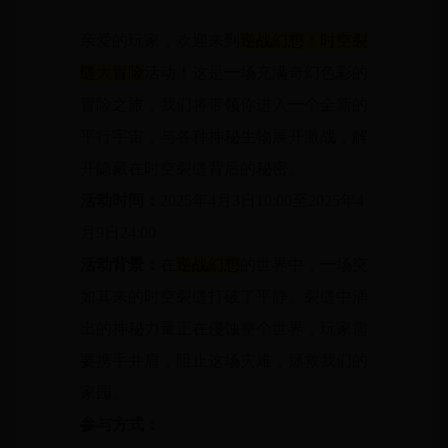
亲爱的玩家，欢迎来到
逆战幻想：时空裂
缝大冒险
活动！这是一场充满奇幻色彩的
冒险之旅，我们将带领你进入一个全新的
平行宇宙，与各种神秘生物展开激战，解
开隐藏在时空裂缝背后的秘密。
活动时间：
2025年4月3日10:00至2025年4
月9日24:00
活动背景：
在
逆战幻想
的世界中，一场突
如其来的时空裂缝打破了平静。裂缝中涌
出的神秘力量正在侵蚀整个世界，玩家需
要携手并肩，阻止这场灾难，拯救我们的
家园。
参与方式：