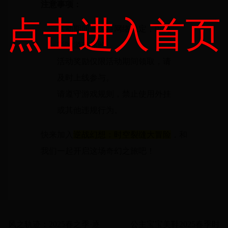
注意事项：
点击进入首页
活动期间请保持网络稳定，以免
影响游戏体验。
活动奖励仅限活动期间领取，请
及时上线参与。
请遵守游戏规则，禁止使用外挂
或其他违规行为。
快来加入
逆战幻想：时空裂缝大冒险
，和
我们一起开启这场奇幻之旅吧！
风之轨迹：2025春之季·逐
公主宝宝美鞋2025春季时