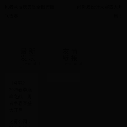
风者竞技庆典暨全服跨服
尚鞋履设计大赛盛大开
联盟赛
启！
最新
友情
发表
链接
newmodul
newmodul
e
e
《斗魂》
2025春季巅
峰之战：勇
者争霸赛盛
大开启
迷雾公园：