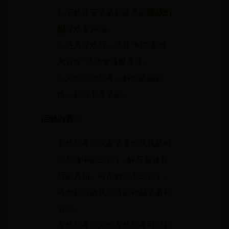
1. 下载并安装最新版本的
逆战幻
想
游戏客户端。
2. 进入游戏后，选择“时空裂缝
大冒险”活动专属服务器。
3. 完成活动任务，解锁隐藏剧
情，获取丰厚奖励。
活动内容：
主线任务：玩家需要组队挑战时
空裂缝中的BOSS，解开裂缝背
后的真相。每击败一个BOSS，
将会获得随机掉落的神秘装备和
资源。
支线任务：完成支线任务可以获