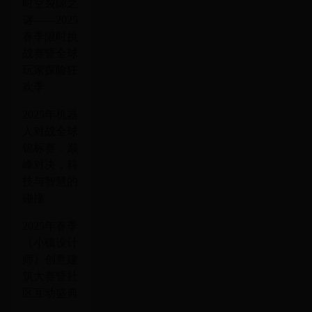
时空裂隙之
谜——2025
春季限时挑
战赛暨全球
玩家探险狂
欢季
2025年机器
人对战全球
锦标赛：巅
峰对决，科
技与智慧的
碰撞
2025年春季
《小镇设计
师》创意建
筑大赛暨社
区互动盛典