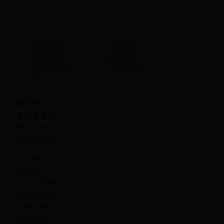
最新
友情
发表
链接
newmodul
newmodul
e
e
像素格斗：
复古像素风
格斗游戏上
线狂欢活动
大话斩仙·三
界争锋——
2025仙盟跨
服巅峰战暨
开服三周年
庆典盛典