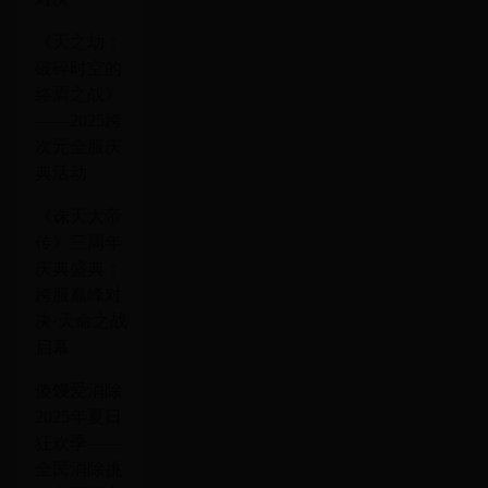
《天之劫：
破碎时空的
终焉之战》
——2025跨
次元全服庆
典活动
《诛天大帝
传》三周年
庆典盛典：
跨服巅峰对
决·天命之战
启幕
傻馒爱消除
2025年夏日
狂欢季——
全民消除挑