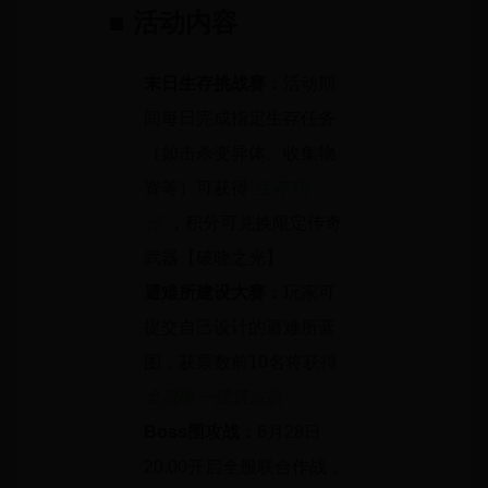
■ 活动内容
末日生存挑战赛
：活动期
间每日完成指定生存任务
（如击杀变异体、收集物
资等）可获得
"生存积
分"
，积分可兑换限定传奇
武器【破晓之光】
避难所建设大赛
：玩家可
提交自己设计的避难所蓝
图，获票数前10名将获得
全服唯一建筑皮肤
Boss围攻战
：6月28日
20:00开启全服联合作战，