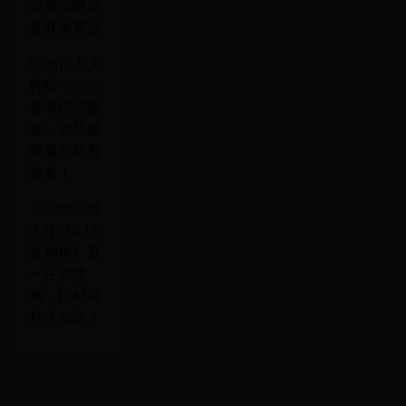
战赛暨限定
皮肤免费送
怪物猎人大
狩猎：2025
春季狩猎盛
宴，挑战极
限赢取稀有
装备！
《消除萌怪
大作战0.1折
送神将》五
一狂欢盛
典，限时福
利大放送！