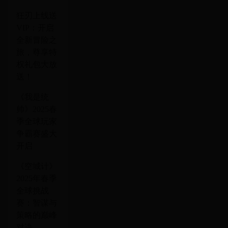
狂刃上线送
VIP：开启
全新冒险之
旅，尊享特
权礼包大放
送！
《我是统
帅》2025春
季全球玩家
争霸赛盛大
开启
《空城计》
2025年春季
全球挑战
赛：智谋与
策略的巅峰
对决