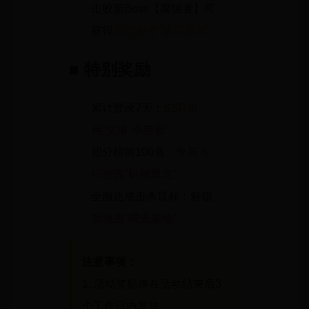
击败新Boss【腐蚀者】可
获得
限定称号"末日英雄"
■ 特别奖励
累计登录7天：
SSR角
色"艾琳·幸存者"
积分榜前100名：
专属飞
行坐骑"机械翼龙"
全服达成击杀目标：解锁
新地图"曙光基地"
注意事项：
1. 活动奖励将在活动结束后3
个工作日内发放