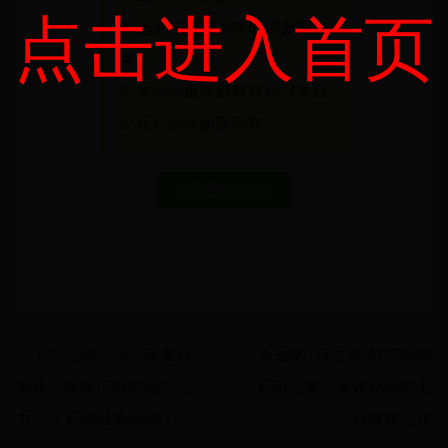
点击进入首页
2. 恶意刷分行为将取消参赛资
格
3. 本活动最终解释权归《末日
纪元》运营团队所有
立即预约活动
《上古之神》2025年夏日
永远的7日之都·时空裂隙
盛典：唤醒沉睡的远古之
启明之章：重铸轮回的七
力，开启神域争夺战！
日救赎之旅