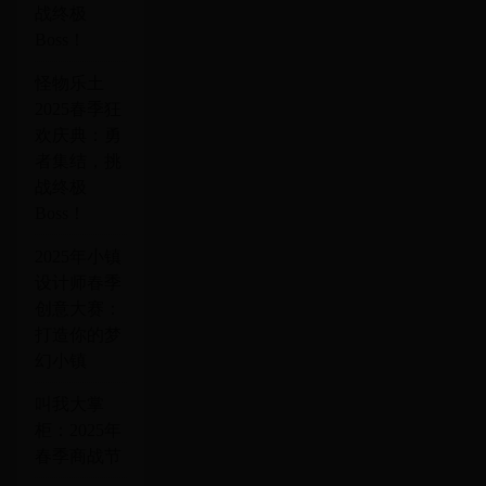
战终极
Boss！
怪物乐土
2025春季狂
欢庆典：勇
者集结，挑
战终极
Boss！
2025年小镇
设计师春季
创意大赛：
打造你的梦
幻小镇
叫我大掌
柜：2025年
春季商战节