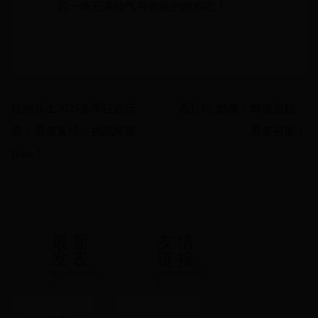
启一场充满仙气与冒险的旅程吧！
怪物乐土2025春季狂欢庆
西行纪 燃魂：燃魂启程，
典：勇者集结，挑战终极
勇者召集！
Boss！
最新
友情
发表
链接
newmodul
newmodul
e
e