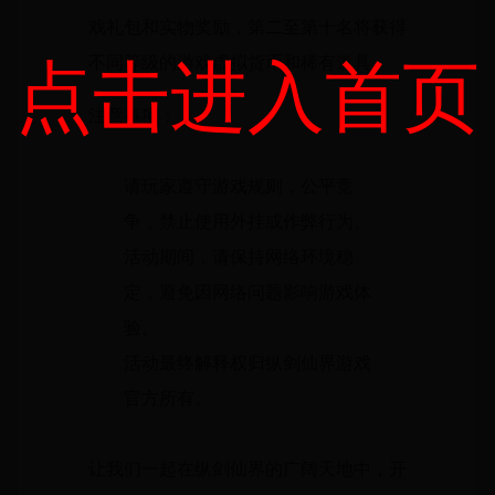
戏礼包和实物奖励，第二至第十名将获得
不同等级的游戏虚拟货币和稀有道具。
点击进入首页
注意事项：
请玩家遵守游戏规则，公平竞
争，禁止使用外挂或作弊行为。
活动期间，请保持网络环境稳
定，避免因网络问题影响游戏体
验。
活动最终解释权归纵剑仙界游戏
官方所有。
让我们一起在纵剑仙界的广阔天地中，开